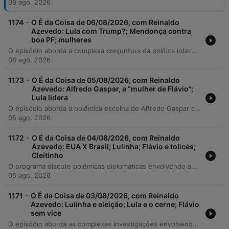
08 ago. 2026
-
1174
O É da Coisa de 06/08/2026, com Reinaldo
Azevedo: Lula com Trump?; Mendonça contra
boa PF; mulheres
O episódio aborda a complexa conjuntura da política internacional e nacional, iniciando com a estratégia diplomática do presidente Lula para mediar crises globais e as reflexões sobre a verdade inspiradas na obra de Gil Vicente. O debate percorre as tensões geopolíticas entre Brasil, EUA e Argentina, além de analisar as movimentações políticas internas, como a formação da chapa de Flávio Bolsonaro e as propostas de Romeu Zema. A discussão também contempla pautas jurídicas e econômicas, incluindo decisões do STJ, investigações da Polícia Federal envolvendo figuras públicas e o debate sobre segurança jurídica no país. Por fim, o programa analisa as diretrizes da equipe econômica do governo Lula em relação ao salário mínimo e à gestão da dívida pública.
06 ago. 2026
-
1173
O É da Coisa de 05/08/2026, com Reinaldo
Azevedo: Alfredo Gaspar, a “mulher de Flávio”;
Lula lidera
O episódio aborda a polêmica escolha de Alfredo Gaspar como vice na chapa de Flávio Bolsonaro, detalhando as reações negativas de aliados como Silas Malafaia e as investigações envolvendo o deputado. O debate também passa pelas movimentações na campanha de Lula, incluindo a saída de um assessor após polêmicas financeiras e as pesquisas que mostram vantagem do atual presidente. A análise estende-se às tensões diplomáticas entre Brasil, Estados Unidos e Argentina, com foco na suspensão de vistos e crises de relacionamento. Por fim, o programa discute a reaproximação política entre Lula e Davi Alcolumbre, além de desdobramentos sobre investigações do Banco Master e debates sobre gastos governamentais.
05 ago. 2026
-
1172
O É da Coisa de 04/08/2026, com Reinaldo
Azevedo: EUA X Brasil; Lulinha; Flávio e tolices;
Cleitinho
O programa discute polêmicas diplomáticas envolvendo a revogação do visto da embaixadora brasileira nos EUA e investigações sobre o filho do presidente Lula, Lulinha, abordando questões de sigilo processual e vazamentos. O debate também passa por operações da Polícia Federal, como a descoberta de uma máquina de contar dinheiro no escritório de um advogado. A pauta inclui as declarações de Flávio Bolsonaro sobre a Polícia Federal, movimentações políticas no Senado e em Minas Gerais, além de temas de segurança e infraestrutura, como a greve na CPTM e operações contra grupos extremistas. Por fim, analisa-se o afastamento da juíza Gabriela Hardt pelo CNJ e as críticas ao uso de ironia por autoridades em debates institucionais.
05 ago. 2026
-
1171
O É da Coisa de 03/08/2026, com Reinaldo
Azevedo: Lulinha e eleição; Lula e o cerne; Flávio
sem vice
O episódio aborda as complexas investigações envolvendo Fábio Luiz Lula da Silva (Lulinha), discutindo a legalidade de inquéritos e os impactos dos vazamentos de informações sigilosas no cenário político. O debate explora as repercussões do discurso de Lula na Convenção Nacional do PT, analisando o uso de emendas parlamentares e as mudanças sociológicas no comportamento eleitoral brasileiro. A discussão avança para o futuro das lideranças políticas, examinando as movimentações de figuras como Haddad, Tarcísio de Freitas e Flávio Bolsonaro, além de analisar a postura do bolsonarismo e propostas sobre segurança eleitoral. Por fim, o programa reflete sobre a democracia como valor inegociável, os desafios da defesa nacional e os dados recentes sobre o crescimento da indústria brasileira.