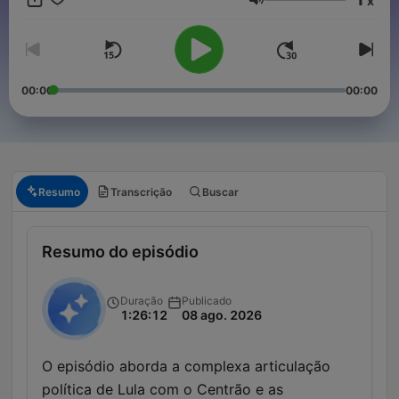
x
coordenador de política da sucursal de Brasília do mesmo
Volume
jornal e redator-chefe do jornal Diário do Grande ABC, além de
articulista da revista Veja.
00:00
00:00
Resumo
Transcrição
Buscar
Resumo do episódio
Duração
Publicado
1:26:12
08 ago. 2026
O episódio aborda a complexa articulação
política de Lula com o Centrão e as