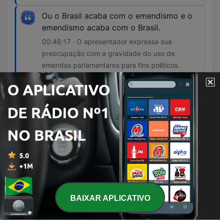
Ou o Brasil acaba com o emendismo e o
emendismo acaba com o Brasil.
00:46:17 · O apresentador expressa sua
preocupação com a gravidade do uso de
emendas parlamentares para fins políticos.
Lula impediu a explosão social do Brasil.
01:09:18 · O locutor argumenta que as políticas
de transferência de renda mitigam tensões
sociais no país.
Episódios
-
1175
O É da Coisa de 07/08/2026, com Reinaldo
Azevedo: Lula e Centrão; Flávio e o vice;
BAIXAR APLICATIVO
Mendonça isento?
O episódio aborda a complexa articulação política de Lula com o Centrão e as dificuldades enfrentadas por Flávio Bolsonaro na formação de alianças, incluindo os bastidores da escolha de Alfredo Gaspar como vice. A discussão explora temas como guerra psicológica, uso de instituições e as tensões entre o Judiciário e a Polícia Federal. Além disso, o programa analisa o cenário econômico e diplomático, tratando das medidas protecionistas dos Estados Unidos contra produtos brasileiros, investigações sobre emendas PIX e as perspectivas para o cenário eleitoral de 2026. O debate encerra com reflexões sobre política internacional e críticas a propostas econômicas de governadores.