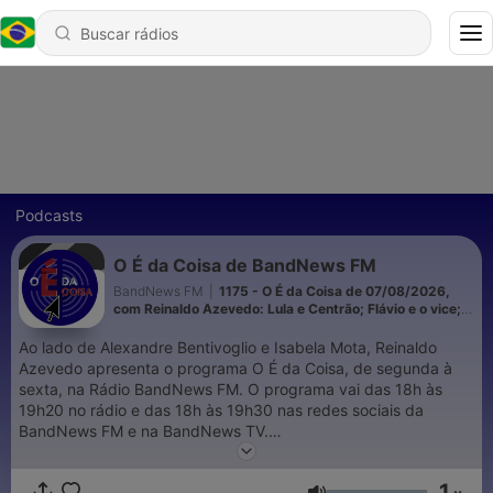
Podcasts
O É da Coisa de BandNews FM
BandNews FM
|
1175 - O É da Coisa de 07/08/2026,
com Reinaldo Azevedo: Lula e Centrão; Flávio e o vice;
Mendonça isento?
Ao lado de Alexandre Bentivoglio e Isabela Mota, Reinaldo
Azevedo apresenta o programa O É da Coisa, de segunda à
sexta, na Rádio BandNews FM. O programa vai das 18h às
19h20 no rádio e das 18h às 19h30 nas redes sociais da
BandNews FM e na BandNews TV.
O jornalista mantém seu blog no UOL. Foi redator-chefe da
Bravo!, editor-adjunto de política da Folha de S.Paulo,
1