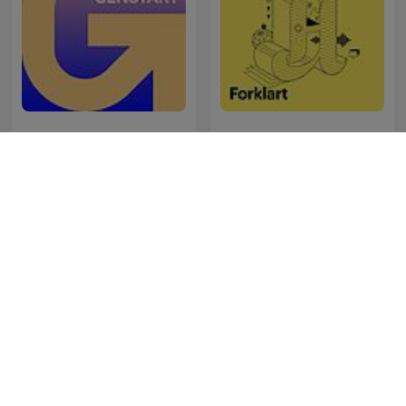
Genstart
Forklart
The Clement Manyathela
Megbeszéljük...
Show