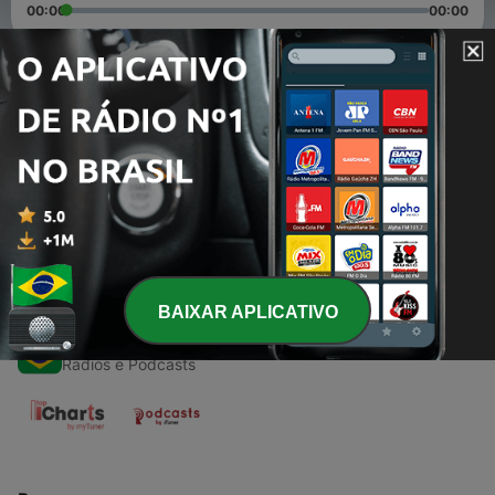
00:00
00:00
Episódios
-
1
"Esta é a hora de grande misericórdia para o mundo
inteiro".
17 dez. 2020
BAIXAR APLICATIVO
Rádios do Brasil
Radios e Podcasts