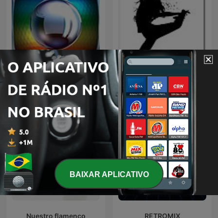
REDE GLOBO
DJ
BAIXAR APLICATIVO
Nuestro flamenco
RETROMIX