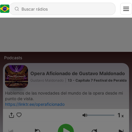
Podcasts
Opera Aficionado de Gustavo Maldonado
Gustavo Maldonado
|
13 - Capítulo 7 Festival de Peralda
Hablemos de las novedades del mundo de la opera desde mi
punto de vista.
https://linktr.ee/operaficionado
1
x
Volume