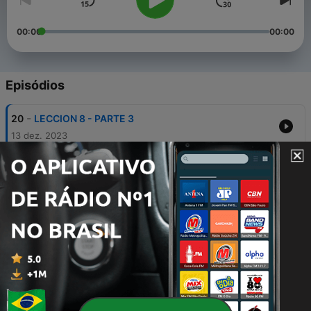
00:00
00:00
Episódios
-
20
LECCION 8 - PARTE 3
13 dez. 2023
-
19
LECCION 8 - PARTE 2
05 dez. 2023
-
18
LECCION 8 - COMO EMPEZAR
28 nov. 2023
-
17
LECCION 7 - PARTE 3
06 set. 2023
-
16
LECCION 7 - PARTE 2