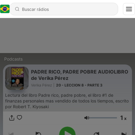
Podcasts
PADRE RICO, PADRE POBRE AUDIOLIBRO
de Verika Pérez
Verika Pérez
|
20 - LECCION 8 - PARTE 3
Lectura del libro Padre rico, padre pobre, el libro #1 de
finanzas personales mas vendido de todos los tiempos, escrito
por Robert T. Kiyosaki
1
x
Volume