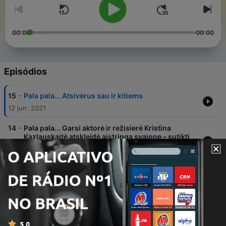
00:00
00:00
Episódios
-
15
Pala pala... Atsivėrus sau ir kitiems
12 jun. 2021
-
14
Pala pala... Garsi aktorė ir režisierė Kristina
Kazlauskaitė atskleidė aistringą svajonę – sutikti
partnerį, kuris galėtų ją pašokdinti.
29 maio 2021
-
13
Pala pala... Kosmoso tyrinėtoja, žurnalistė Goda
Raibytė pirmą kartą viešai prabils patyrusi garsaus
profesoriaus priekabiavimą: jis man sak
22 maio 2021
-
12
Pala pala ... Lietuvos policijos generalinis