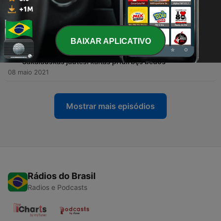
komisaras Renatas Požėla prisimena tarnybos
krikštą – smūgis beisbolo lazda į smilkinį, kaukolė
15 maio 2021
BAIXAR APLICATIVO
-
11
Pala pala... Po akistatos su Covidu, Lietuvos
nacionalinio operos ir baleto teatro vadovas Jonas
Sakalauskas jautėsi kaltas pridirbęs bėdos
08 maio 2021
Mostrar mais episódios
Rádios do Brasil
Radios e Podcasts