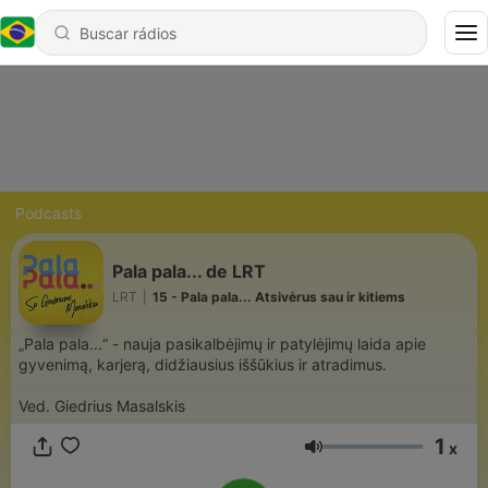
Podcasts
Pala pala... de LRT
LRT
|
15 - Pala pala... Atsivėrus sau ir kitiems
„Pala pala...“ - nauja pasikalbėjimų ir patylėjimų laida apie
gyvenimą, karjerą, didžiausius iššūkius ir atradimus.
Ved. Giedrius Masalskis
1
x
Volume