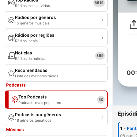
6519
Rádios mais ouvidas
Rádios por gêneros
15 gêneros musicais
Rádios por regiões
Rádios locais
Notícias
369
Rádios de notícias
Recomendadas
00
Lista das melhores rádios
Podcasts
Top Podcasts
50
Podcasts mais populares
Episód
Podcasts por gêneros
18 gêneros temáticos
-
1
Pant
Músicas
08 out. 