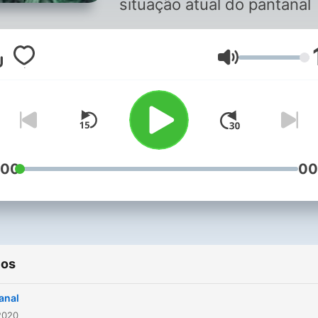
situação atual do pantanal
Volume
:00
00
ios
anal
2020