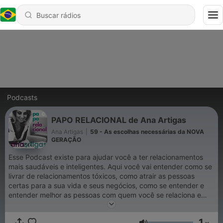
Podcasts
PAPO RELACIONAL de Ana Artigas
Ana Artigas
|
59 - As escolhas necessárias da NOVA
GERAÇÃO
Esse Podcast existe para ajudar você a ter relacionamentos
mais saudáveis e inteligentes. Aqui você vai entender como se
livrar de relacionamentos tóxicos, como atrair as pessoas
certas para a sua vida e seus negócios, como se entender e
entender melhor as pessoas com quem você se relaciona e
também como negociar com pessoas e estilos diferentes dos
seus. Se propõe a trazer uma dose semanal de C.L.A.S.S.E. e
1