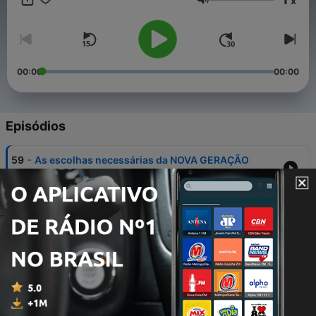
x
elegância aos seus relacionamentos.
Volume
00:00
00:00
Episódios
-
59
As escolhas necessárias da NOVA GERAÇÃO
09 dez. 2021
-
58
Força Feminina
25 nov. 2021
-
57
As dificuldades e os desafios da mudança de País
18 nov. 2021
-
56
Histórias Reais e Conflitos de Geração em Busca
do Sucesso