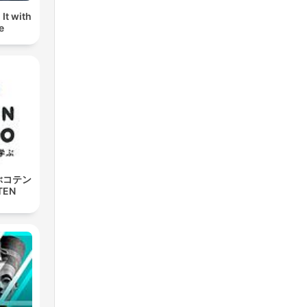
It with
e
ぶコテン
TEN