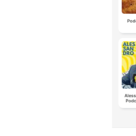
Pod
Ales
Podc