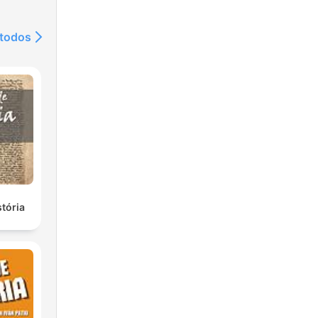
 todos
stória