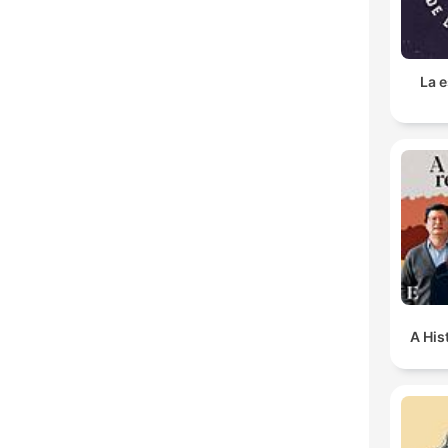
La e
A His