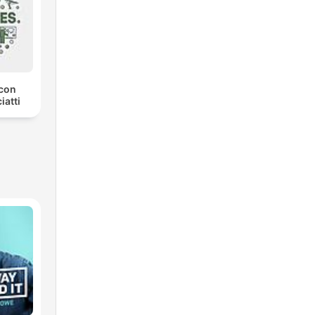
con
iatti