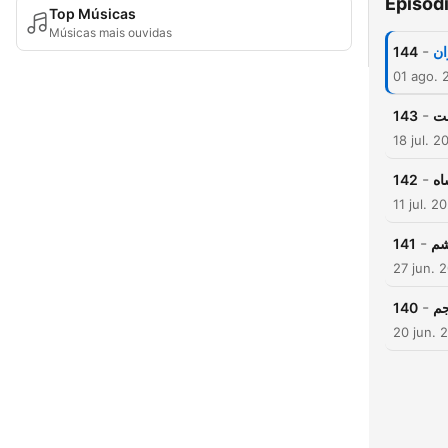
Episód
Top Músicas
Músicas mais ouvidas
-
144
ان
01 ago. 
-
143
ست
18 jul. 2
-
142
اه
11 jul. 2
-
141
شم
27 jun. 
-
140
جم
20 jun. 