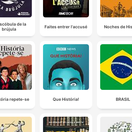
scóbula de la
Faites entrer l'accusé
Noches de His
brújula
tória repete-se
Que História!
BRASIL