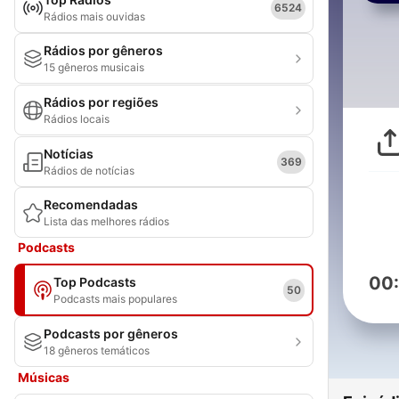
6524
Rádios mais ouvidas
Rádios por gêneros
15 gêneros musicais
Rádios por regiões
Rádios locais
Notícias
369
Rádios de notícias
Recomendadas
Lista das melhores rádios
Podcasts
00
Top Podcasts
50
Podcasts mais populares
Podcasts por gêneros
18 gêneros temáticos
Músicas