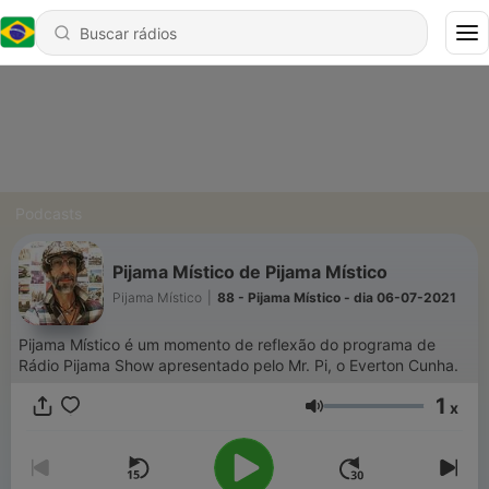
Podcasts
Pijama Místico de Pijama Místico
Pijama Místico
|
88 - Pijama Místico - dia 06-07-2021
Pijama Místico é um momento de reflexão do programa de
Rádio Pijama Show apresentado pelo Mr. Pi, o Everton Cunha.
1
x
Volume