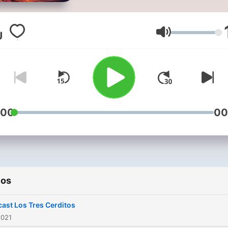
Volume
:00
00
ios
ast Los Tres Cerditos
2021