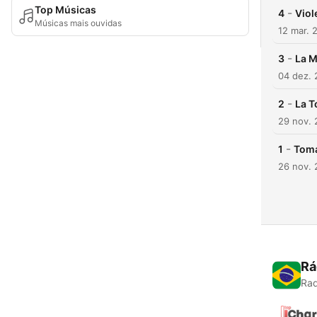
Top Músicas
-
4
Viol
Músicas mais ouvidas
12 mar. 
-
3
La M
04 dez.
-
2
La T
29 nov.
-
1
Toma
26 nov.
Rá
Rad