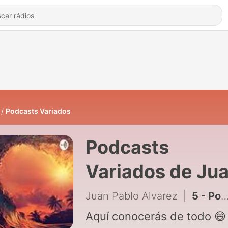
Podcasts Variados
Podcasts
Variados de Ju
Pablo Alvarez
Juan Pablo Alvarez
|
5 - Podcast Los Tres Cerditos
Aquí conocerás de todo 😄