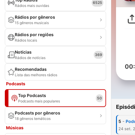
6525
Rádios mais ouvidas
Rádios por gêneros
15 gêneros musicais
Rádios por regiões
Rádios locais
Notícias
369
Rádios de notícias
00
Recomendadas
Lista das melhores rádios
Podcasts
Top Podcasts
50
Podcasts mais populares
Episód
Podcasts por gêneros
18 gêneros temáticos
-
5
Podc
Músicas
24 set. 