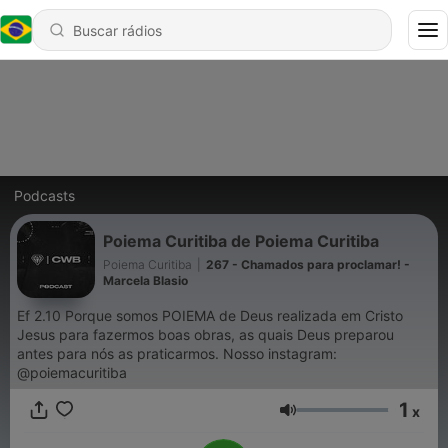
Podcasts
Poiema Curitiba de Poiema Curitiba
Poiema Curitiba
|
267 - Chamados para proclamar! -
Marcela Blasio
Ef 2.10 Porque somos POIEMA de Deus realizada em Cristo
Jesus para fazermos boas obras, as quais Deus preparou
antes para nós as praticarmos. Nosso instagram:
@poiemacuritiba
1
x
Volume