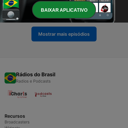
-
263
As marcas do evangelho ao mundo! - André
Guedes
BAIXAR APLICATIVO
15 jul. 2026
Mostrar mais episódios
Rádios do Brasil
Radios e Podcasts
Recursos
Broadcasters
Widgets