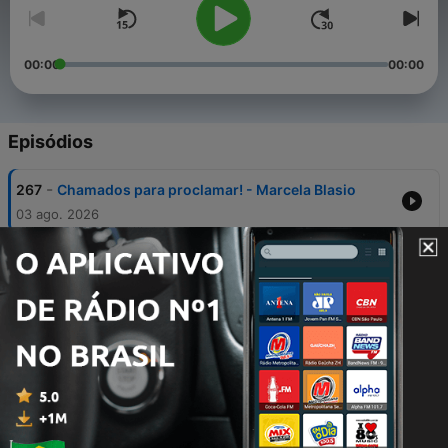
00:00
00:00
Episódios
-
267
Chamados para proclamar! - Marcela Blasio
03 ago. 2026
-
266
Se torne a igreja que você sonha! - Xande
Guedes
28 jul. 2026
-
265
A marca que traz desejo! - Xande Guedes
21 jul. 2026
-
264
A espera de um milagre! - Samuel Castro
15 jul. 2026