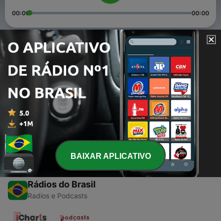
00:00
00:00
Episódios
-
2
#002 - Comunicando com a Nova Geração
07 maio 2021
-
1
#001 - A Paixão na Pregação
07 maio 2021
BAIXAR APLICATIVO
Rádios do Brasil
Radios e Podcasts