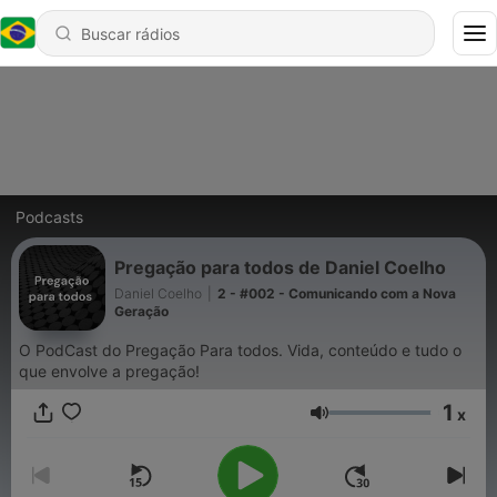
Podcasts
Pregação para todos de Daniel Coelho
Daniel Coelho
|
2 - #002 - Comunicando com a Nova
Geração
O PodCast do Pregação Para todos. Vida, conteúdo e tudo o
que envolve a pregação!
1
x
Volume