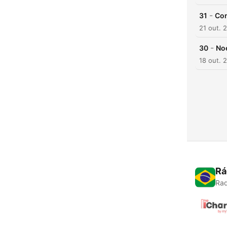
-
31
Con
21 out. 
-
30
Noe
18 out. 
Rá
Rad