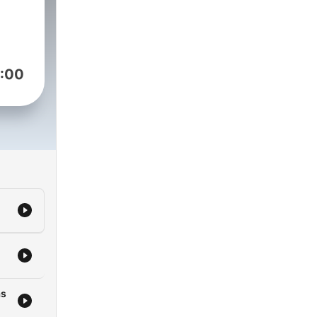
:00
as