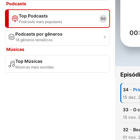
Podcasts
Top Podcasts
50
Podcasts mais populares
00
Podcasts por gêneros
18 gêneros temáticos
Músicas
Top Músicas
Músicas mais ouvidas
Episód
-
34
Pri
15 dez. 
-
33
O c
15 nov. 
-
32
Bo
01 nov. 