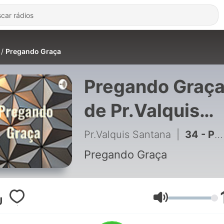
Pregando Graça
Pregando Graç
de Pr.Valquis
Santana
Pr.Valquis Santana
|
34 - Principio das boas novas de Jesus Cristo.
Pregando Graça
Volume