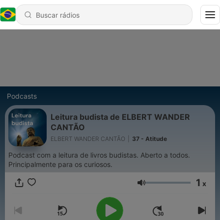
Podcasts
Leitura budista de ELBERT WANDER
CANTÃO
ELBERT WANDER CANTÃO
|
37 - Atitude
Podcast com a leitura de livros budistas. Aberto a todos.
Principalmente para os curiosos.
1
x
Volume