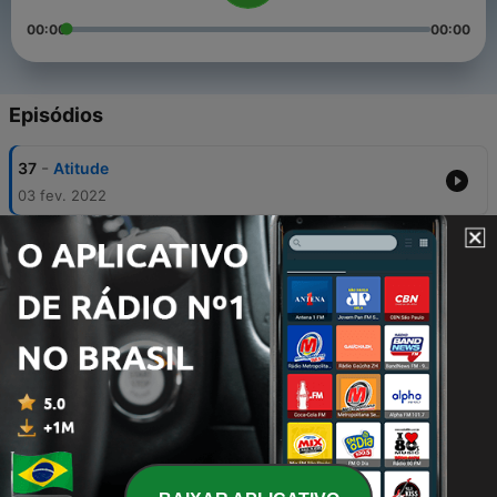
00:00
00:00
Episódios
-
37
Atitude
03 fev. 2022
-
36
O que É meditação
04 ago. 2021
-
35
O que NÃO é meditação. 2ª parte
04 ago. 2021
-
33
O que NÃO é meditação! 1ª parte
27 jul. 2021
-
32
Meditação: Por que se preocupar com isso?
26 jul. 2021