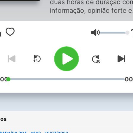
duas horas de duração co
informação, opinião forte e
irreverência. A apresentação é
dos comunicadores Fabia
Volume
Gomes, Bruno Filho e Ânge
Medeiros.
:00
00
ios