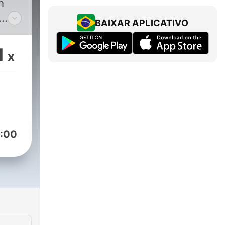
m
BAIXAR APLICATIVO
no
1
x
lo
:00