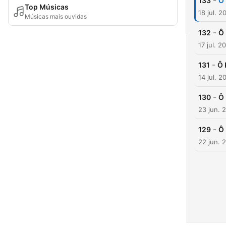
-
133
Ô 
Top Músicas
18 jul. 2
Músicas mais ouvidas
-
132
Ô 
17 jul. 2
-
131
Ô 
14 jul. 2
-
130
Ô
23 jun. 
-
129
Ô 
22 jun. 