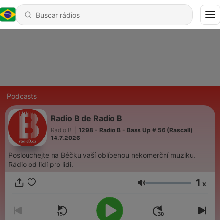
Podcasts
Radio B de Radio B
Radio B
|
1298 - Radio B - Bass Up # 56 (Rascall)
14.7.2026
Poslouchejte na Béčku vaší oblíbenou nekomerční muziku.
Rádio od lidí pro lidi.
1
x
Volume