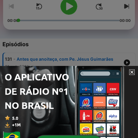
00:00
00:00
Episódios
-
131
Antes que anoiteça, com Pe. Jésus Guimarães
01 out. 2021
-
130
Amigos Pela Fé com Pe. Omar Siqueira
01 out. 2021
-
129
Antes que anoiteça, com Pe. Jésus Guimarães
30 set. 2021
-
128
Amigos Pela Fé com Pe. Omar Siqueira
30 set. 2021
-
127
Antes que anoiteça, com Pe. Jésus Guimarães