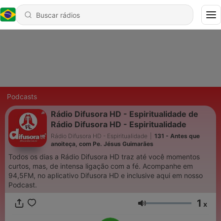
Podcasts
Rádio Difusora HD - Espiritualidade de
Rádio Difusora HD - Espiritualidade
Rádio Difusora HD - Espiritualidade
|
131 - Antes que
anoiteça, com Pe. Jésus Guimarães
Todos os dias a Rádio Difusora HD traz até você momentos
curtos, mas, de intensa ligação com a fé. Acompanhe em
94,5FM, no aplicativo Difusora HD e inclusive aqui em nosso
Podcast.
1
x
Volume