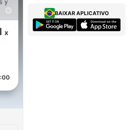
s y
BAIXAR APLICATIVO
 te
1
x
:00