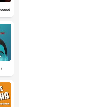
'accusé
ia!