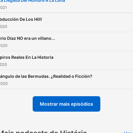
La Llegada Del Hombre A La Luna
2021
bducción De Los Hill!
2020
irio Díaz NO era un villano...
2020
iros Reales En La Historia
2020
riángulo de las Bermudas. ¿Realidad o Ficción?
2020
Mostrar mais episódios