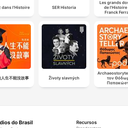
Les grands do
 dans l'Histoire
SER Historia
de l'Histoire
Franck Ferr
Archaeostorytel
如人生不能沒故事
Životy slavných
τον Θόδω
Παπακώσ
dios do Brasil
Recursos