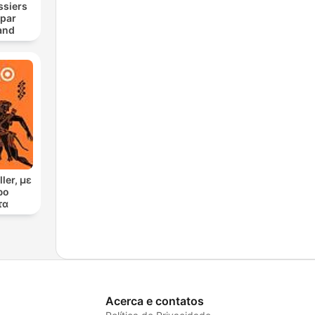
ssiers
 par
and
ler, με
ρο
τα
Acerca e contatos