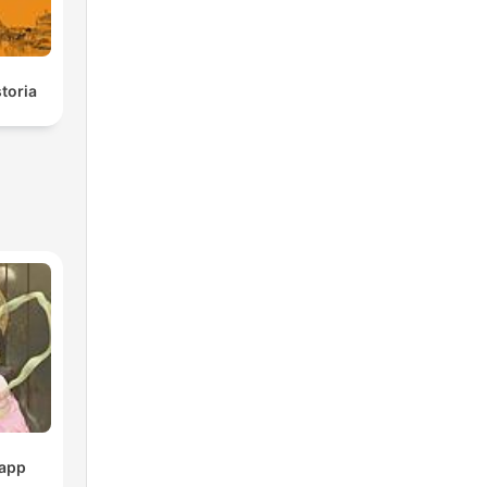
toria
pp