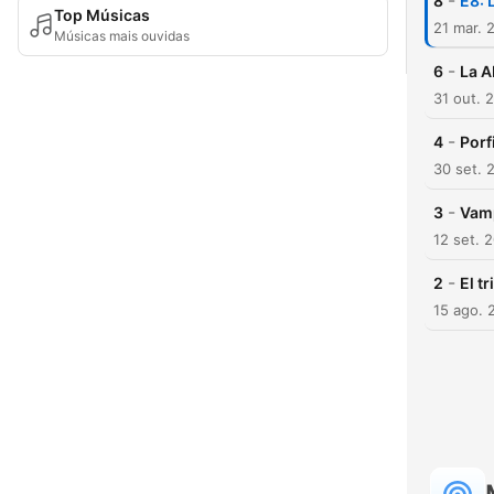
-
8
E8: 
Top Músicas
21 mar. 
Músicas mais ouvidas
-
6
La A
31 out. 
-
4
Porf
30 set. 
-
3
Vamp
12 set. 
-
2
El t
15 ago. 