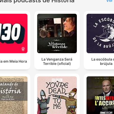
Mais podcasts de História
Ver
La Venganza Será
La escóbula 
ia em Meia Hora
Terrible (oficial)
brújula