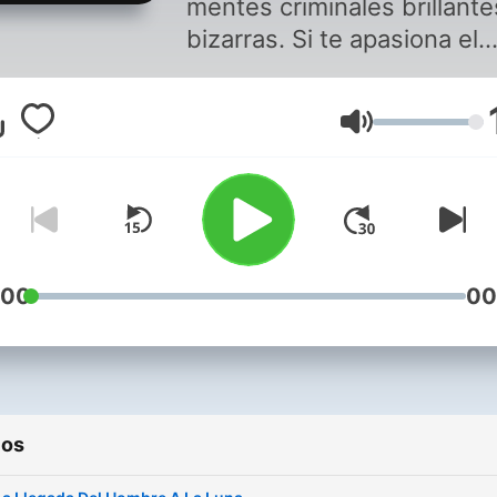
mentes criminales brillante
bizarras. Si te apasiona el
misterio y al mismo tiempo
gustaría aprender sobre la
Volume
historia de la humanidad
entonces esto es para ti.
Bienvenidos a Radio-ovni.
Episodios nuevos cada 2
semanas
:00
00
ios