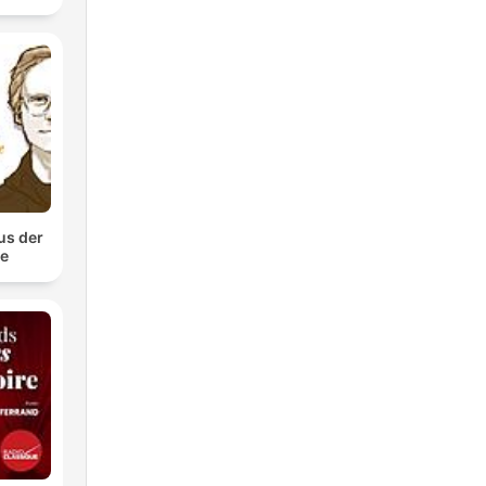
us der
te