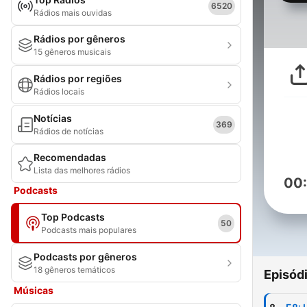
6520
Rádios mais ouvidas
Rádios por gêneros
15 gêneros musicais
Rádios por regiões
Rádios locais
Notícias
369
Rádios de notícias
Recomendadas
Lista das melhores rádios
00
Podcasts
Top Podcasts
50
Podcasts mais populares
Podcasts por gêneros
18 gêneros temáticos
Episód
Músicas