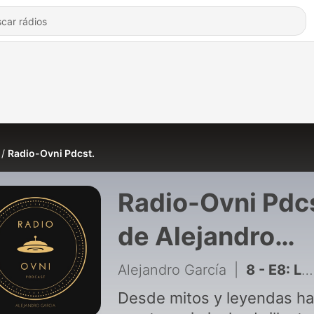
Radio-Ovni Pdcst.
Radio-Ovni Pdc
de Alejandro
García
Alejandro García
|
8 - E8: La Llegada Del Hombre A La Luna
Desde mitos y leyendas ha