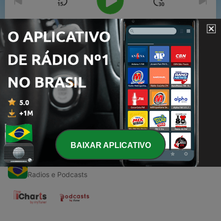
00:00
00:00
Episódios
-
1
PR. JAIME TUCANO - CULTO 21012021
06 fev. 2021
BAIXAR APLICATIVO
Rádios do Brasil
Radios e Podcasts