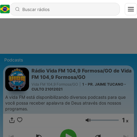
Podcasts
Rádio Vida FM 104,9 Formosa/GO de Vida
FM 104,9 Formosa/GO
Vida FM 104,9 Formosa/GO
|
1 - PR. JAIME TUCANO -
CULTO 21012021
A vida FM está disponibilizando diversos podcasts para que
você possa receber apalavra de Deus através dos nossos
programas.
1
x
Volume