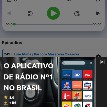
x
Volume
00:00
00:00
Episódios
-
249
Lunchtime / Barbora Masárová Okasová
29 jul. 2026
-
248
Ranná šou /Jozef „Spoko“ Kramár - Smola a
Hrušky
27 jul. 2026
-
247
Ranná šou / ŽSR – Ing. Klaudia Krištofiaková
21 jul. 2026
-
246
Lunchtime / Ján Trstenský - Grape festival