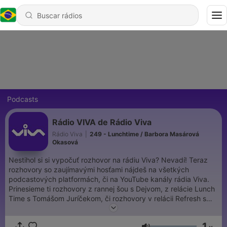
Podcasts
Rádio VIVA de Rádio Viva
Rádio Viva
|
249 - Lunchtime / Barbora Masárová
Okasová
Nestihol si si vypočuť rozhovor na rádiu Viva? Nevadí! Teraz
rozhovory so zaujímavými hosťami nájdeš na všetkých
podcastových platformách, či na YouTube kanály rádia Viva.
Prinesieme ti rozhovory z rannej šou s Dejvom, z relácie Lunch
Time s Tomášom Juríčekom, či rozhovory v relácii Refresh s
Dorothy Sabovou.
1