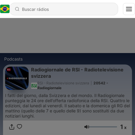
Podcasts
Radiogiornale de RSI - Radiotelevisione
svizzera
RSI - Radiotelevisione svizzera
|
20542 -
Radiogiornale
I fatti del giorno, dalla Svizzera e del mondo. Il Radiogiornale
punteggia le 24 ore dell'offerta radiofonica della RSI. Quattro le
edizioni, dal lunedì al venerdì. Il sabato e la domenica gli RG del
mattino (quello delle 7 e quello delle 9) sono sostituiti da due
notiziari lunghi.
1
x
Volume