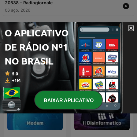
-
20538
Radiogiornale
06 ago. 2026
Mostrar mais episódios
Podcasts de RSI Rete Due
BAIXAR APLICATIVO