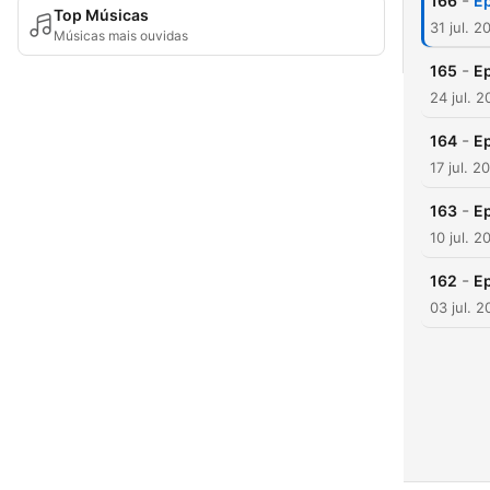
-
166
Ep
Top Músicas
31 jul. 2
Músicas mais ouvidas
-
165
Ep
24 jul. 
-
164
Ep
17 jul. 2
-
163
Ep
10 jul. 2
-
162
Ep
03 jul. 