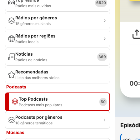
6520
Rádios mais ouvidas
Rádios por gêneros
15 gêneros musicais
Rádios por regiões
Rádios locais
Notícias
369
Rádios de notícias
Recomendadas
Lista das melhores rádios
00
Podcasts
Top Podcasts
50
Podcasts mais populares
Podcasts por gêneros
18 gêneros temáticos
Episód
Músicas