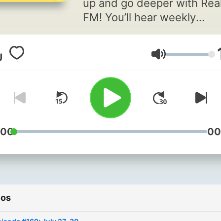
up and go deeper with Rea
FM! You’ll hear weekly
highlights from Real FM Ra
shows like Afternoons wit
Volume
Ansen, Middays with Isaac
and Evenings with Zoe. Ne
miss any of the best mom
on Real FM from the past
week!
:00
00
ios