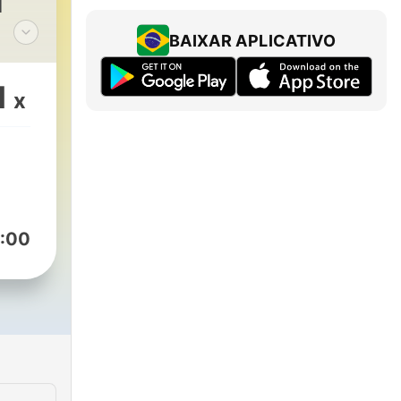
l
BAIXAR APLICATIVO
dio
h
1
x
,
ver
ents
:00