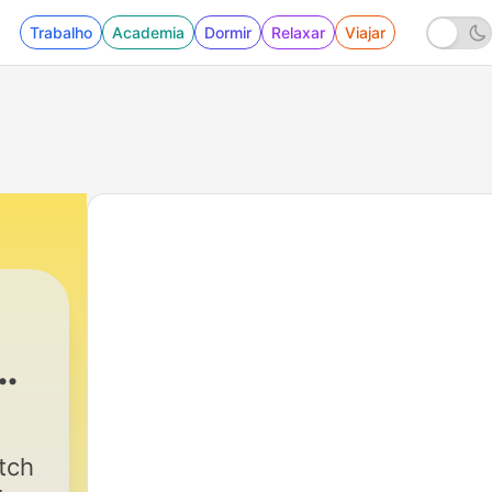
Trabalho
Academia
Dormir
Relaxar
Viajar
rk
|
166 - Episode #169: July 27-30
tch