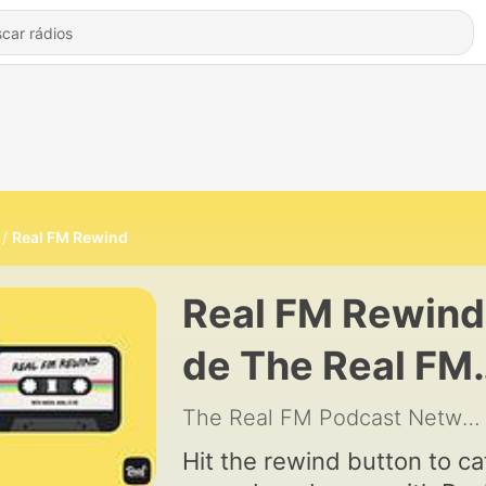
Real FM Rewind
Real FM Rewind
de The Real FM
Podcast Netwo
The Real FM Podcast Network
Hit the rewind button to ca