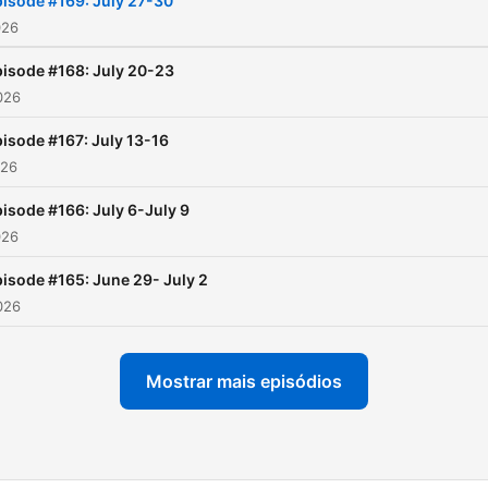
isode #169: July 27-30
026
isode #168: July 20-23
2026
isode #167: July 13-16
026
isode #166: July 6-July 9
026
isode #165: June 29- July 2
2026
Mostrar mais episódios