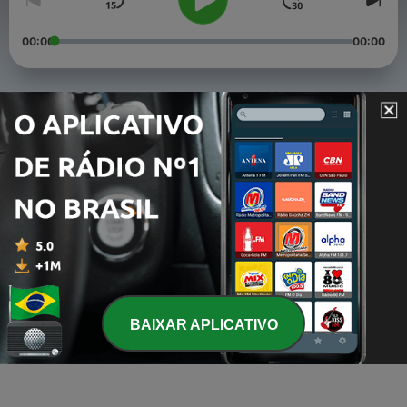
00:00
00:00
Episódios
-
3
Relacionamento x casamento
26 ago. 2020
-
2
Relacionamento x ciúmes
06 ago. 2020
-
1
Filhos x tecnologia
05 ago. 2020
BAIXAR APLICATIVO