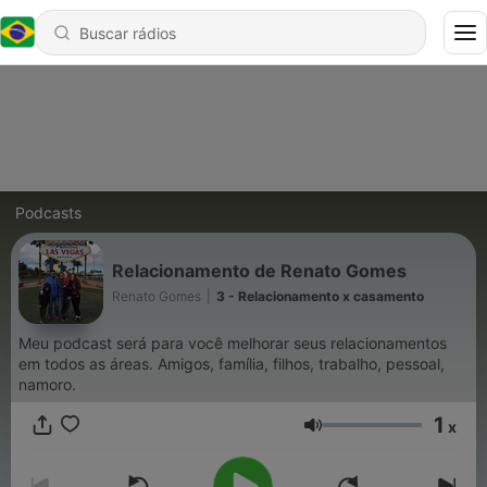
Podcasts
Relacionamento de Renato Gomes
Renato Gomes
|
3 - Relacionamento x casamento
Meu podcast será para você melhorar seus relacionamentos
em todos as áreas. Amigos, família, filhos, trabalho, pessoal,
namoro.
1
x
Volume