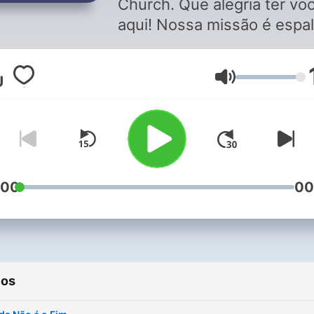
Church. Que alegria ter vo
aqui! Nossa missão é espa
o evangelho de Cristo atra
do ensino.
Volume
:00
00
ios