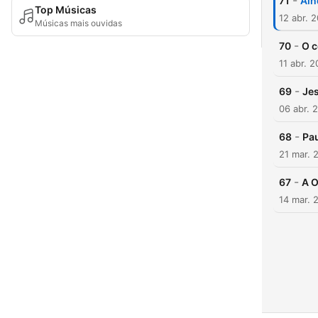
-
71
Ain
Top Músicas
12 abr. 
Músicas mais ouvidas
-
70
O c
11 abr. 
-
69
Je
06 abr. 
-
68
Pau
21 mar. 
-
67
A O
14 mar. 