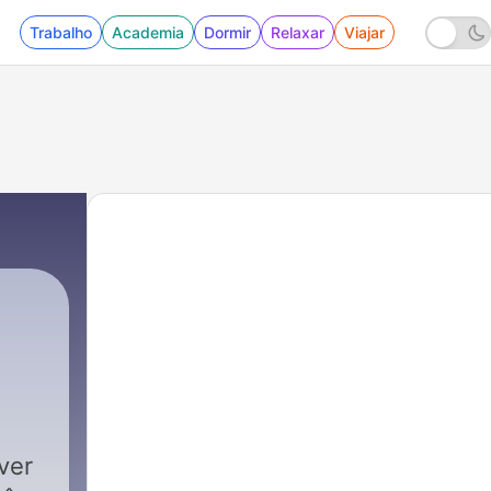
Trabalho
Academia
Dormir
Relaxar
Viajar
|
71 - Ainda Não é o Fim
ver