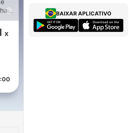
cê
lhar
BAIXAR APLICATIVO
vés
1
x
:00