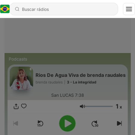
Podcasts
Rios De Agua Viva de brenda raudales
brenda raudales
|
3 - La integridad
San LUCAS 7:38
1
x
Volume