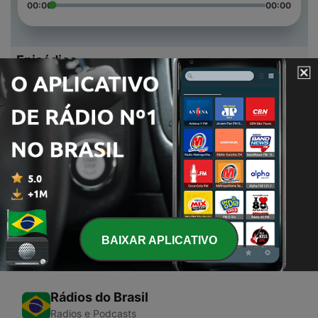
00:00
00:00
Episódios
-
3
La integridad
15 jul. 2020
-
2
La Temperancia
15 jul. 2020
-
1
Rios de Agua viva
15 jul. 2020
BAIXAR APLICATIVO
Rádios do Brasil
Radios e Podcasts