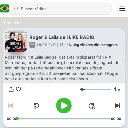
Podcasts
Roger & Laila de I LIKE RADIO
I LIKE RADIO
|
17 - 16. Jag vill ärva ditt Instagram
Roger Nordin & Laila Bagge, det äkta radioparet från RIX
MorronZoo, pratar fritt och ärligt om relationer, dejting och det
som händer på radioredaktionen till Sveriges största
morgonprogram efter att on-air-lampan har slocknat. I Roger
och Lailas podcast kan vad som helst hända.
1
x
Volume
00:00
00:00