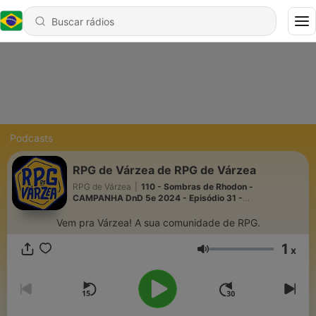
Podcasts
RPG de Várzea de RPG de Várzea
RPG de Várzea
|
110 - Sombras de Rhodon -
CAMPANHA DnD 5e 2024 - Episódio 31 -
DESMONTANDO MITOS
Vem pra Várzea! A sua comunidade de RPG.
1
x
Volume