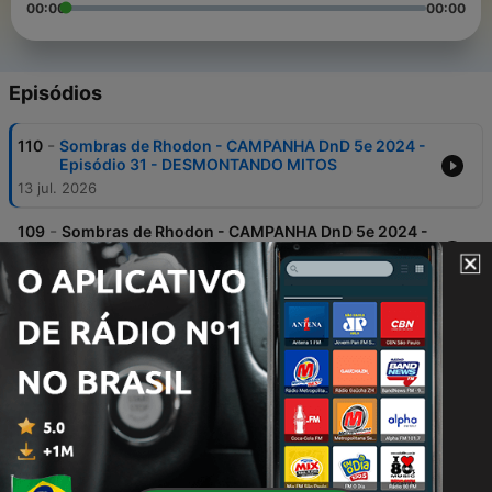
00:00
00:00
Episódios
-
110
Sombras de Rhodon - CAMPANHA DnD 5e 2024 -
Episódio 31 - DESMONTANDO MITOS
13 jul. 2026
-
109
Sombras de Rhodon - CAMPANHA DnD 5e 2024 -
Episódio 30 - ENTERRO DOS OSSOS
23 jun. 2026
-
108
Sombras de Rhodon - CAMPANHA DnD 5e 2024 -
Episódio 29 - ELOS MORTAIS
08 jun. 2026
-
107
Sombras de Rhodon - CAMPANHA DnD 5e 2024 -
Episódio 28 - NAS SOMBRAS DA CONSPIRAÇÃO
26 maio 2026
-
106
Sombras de Rhodon - CAMPANHA DnD 5e 2024 -