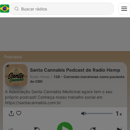
Podcasts
Santa Cannabis Podcast de Radio Hemp
Radio Hemp
|
138 - Correndo maratonas como paciente
de CBD
A Associação Santa Cannabis Medicinal agora tem o seu
próprio podcast! Conheça nosso trabalho social em
https://santacannabis.com.br
1
x
Volume