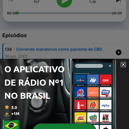
00:00
00:00
Episódios
-
138
Correndo maratonas como paciente de CBD
08 jun. 2023
-
137
O Brasil voltou a ter uma política de drogas?
01 jun. 2023
-
136
Comunicação a serviço da Cannabis
25 maio 2023
-
135
No laboratório da Santa Cannabis
18 maio 2023
-
134
A indústria canábica se reúne em São Paulo