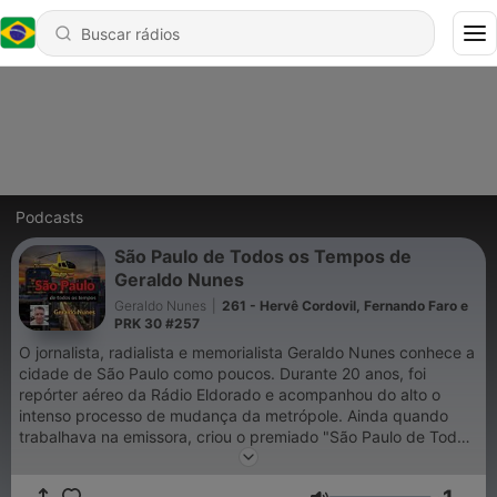
Podcasts
São Paulo de Todos os Tempos de
Geraldo Nunes
Geraldo Nunes
|
261 - Hervê Cordovil, Fernando Faro e
PRK 30 #257
O jornalista, radialista e memorialista Geraldo Nunes conhece a
cidade de São Paulo como poucos. Durante 20 anos, foi
repórter aéreo da Rádio Eldorado e acompanhou do alto o
intenso processo de mudança da metrópole. Ainda quando
trabalhava na emissora, criou o premiado "São Paulo de Todos
os Tempos". Passaram pelos microfones, personagens
representativos da cidade que contavam histórias e fatos