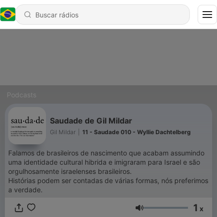
Podcasts
Saudade de Gil Mildar
Gil Mildar
|
11 - Saudade 010 - Wyllie Dachtelberg
Falamos de brasileiros de nascimento que acabam assumindo
uma identidade cultural hibrida e imigraram para Israel e são
orgulhosamente israelenses brasileiros.
Histórias podem ser contadas de várias formas, nós preferimos
a verdade.
1
x
Volume