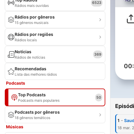
6523
Rádios mais ouvidas
Rádios por gêneros
15 gêneros musicais
Rádios por regiões
Rádios locais
Notícias
369
Rádios de notícias
00
Recomendadas
Lista das melhores rádios
Podcasts
Top Podcasts
50
Podcasts mais populares
Episód
Podcasts por gêneros
18 gêneros temáticos
-
1
Sau
Músicas
18 mar. 