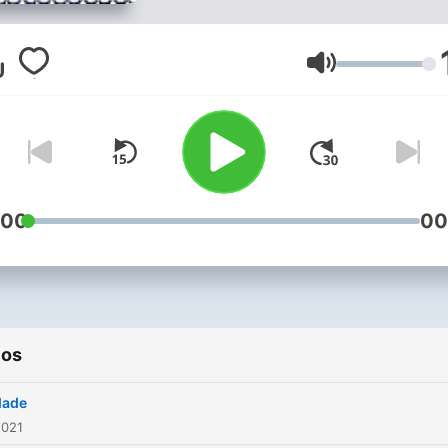
Volume
:00
00
ios
dade
2021