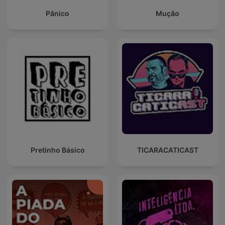
Pânico
Mução
Pretinho Básico
TICARACATICAST