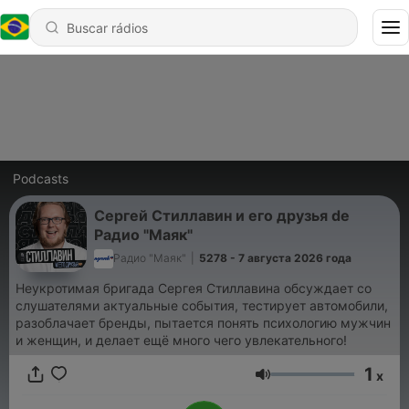
Podcasts
Сергей Стиллавин и его друзья de
Радио "Маяк"
Радио "Маяк"
|
5278 - 7 августа 2026 года
Неукротимая бригада Сергея Стиллавина обсуждает со
слушателями актуальные события, тестирует автомобили,
разоблачает бренды, пытается понять психологию мужчин
и женщин, и делает ещё много чего увлекательного!
1
x
Volume