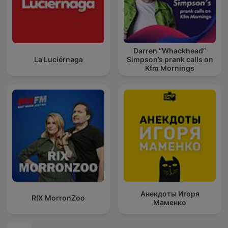
Darren “Whackhead”
La Luciérnaga
Simpson’s prank calls on
Kfm Mornings
Анекдоты Игоря
RIX MorronZoo
Маменко