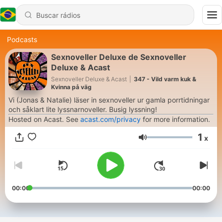
Podcasts
Sexnoveller Deluxe de Sexnoveller
Deluxe & Acast
Sexnoveller Deluxe & Acast
|
347 - Vild varm kuk &
Kvinna på väg
Vi (Jonas & Natalie) läser in sexnoveller ur gamla porrtidningar
och såklart lite lyssnarnoveller. Busig lyssning!
Hosted on Acast. See
acast.com/privacy
for more information.
1
x
Volume
00:00
00:00