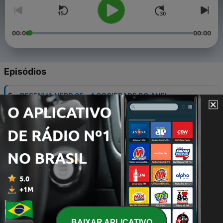
00:00
00:00
Episódios
-
5
RESENHA NERD 05 - A SOCIEDADE DO ANEL
COMPLETA 20 ANOS!!
02 fev. 2021
-
4
RESENHA NERD 04 - ESTAMOS NO YOUTUBE!
23 jan. 2021
-
3
RESENHA NERD 03 - O DILEMA DAS REDES
(PORQUE VOCÊ DEVE ASSISTIR!)
30 set. 2020
-
2
RESENHA NERD 02 - NOSTALGIA MUSICAL
23 set. 2020
BAIXAR APLICATIVO