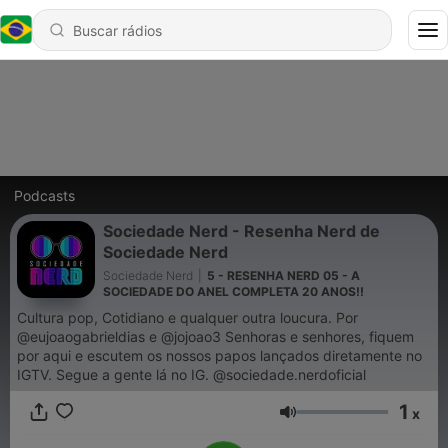
Podcasts
Sociedade Nerd - Resenha Nerd de
Sociedade Nerd
Sociedade Nerd
|
5 - RESENHA NERD 05 - A
SOCIEDADE DO ANEL COMPLETA 20 ANOS!!
Cultura pop, Cotidiano e qualquer outra loucura. Por
@eujoaogabrieldias e @jojoao3 Senhoras e senhores, fiquem
por aqui e escutem os nossos papos lançados diretamente no
IGTV. Segue a gente lá no IG. @sociedade.nerdoficial
1
x
Volume