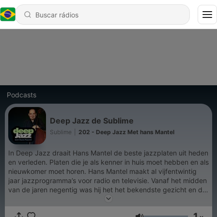
Podcasts
Deep Jazz de Sublime
Sublime
|
202 - Deep Jazz Met hans Mantel
In Deep Jazz draait Hans Mantel de beste jazzplaten uit heden
en verleden. Platen die je als kenner in huis moet hebben en als
nieuwkomer moet horen. Hans Mantel maakt al vijfentwintig
jaar jazzprogramma’s voor radio en televisie. Vanaf het midden
van de jaren negentig was hij het het bekendste gezicht en de
bekendste stem voor jazz in Nederland. Als professioneel
jazzbassist en musicoloog put Hans uit een enorme ervaring en
1