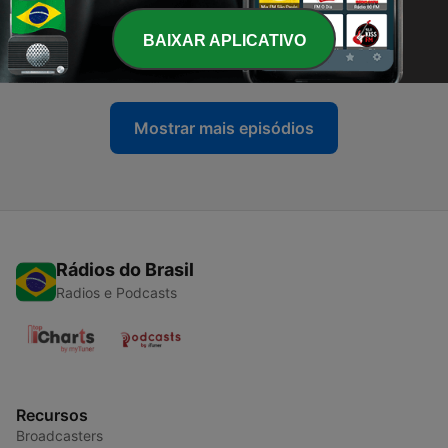
-
198
Deep Jazz met hans Mantel
BAIXAR APLICATIVO
30 abr. 2023
Mostrar mais episódios
Rádios do Brasil
Radios e Podcasts
Recursos
Broadcasters