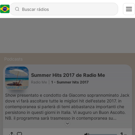
Podcasts
Summer Hits 2017 de Radio Me
Radio Me
|
1 - Summer hits 2017
Show presentato e condotto da Giacomo soprannominato Jack
dove vi farà ascoltare tutte le migliori hit dell'estate 2017. in
contemporanea si parlerà di temi abbastanza importanti che
persistono in questi giorni in Italia. Vi auguro un Buon Ascolto.
NB. il programma sarà trasmesso in contemporanea su
Periscope.
1