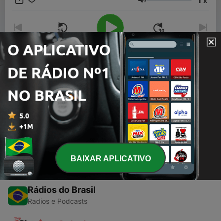
x
Volume
00:00
00:00
Episódios
-
1
Summer hits 2017
25 jul. 2017
BAIXAR APLICATIVO
Rádios do Brasil
Radios e Podcasts