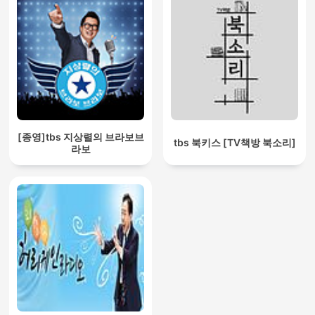
[종영]tbs 지상렬의 브라보브
tbs 북키스 [TV책방 북소리]
라보