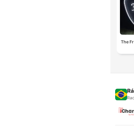
The Fr
Rá
Rad