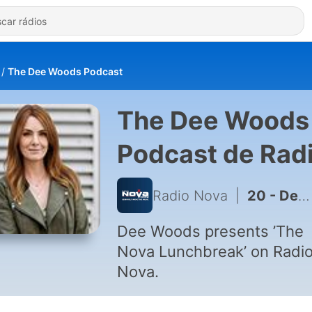
The Dee Woods Podcast
The Dee Woods
Podcast de Rad
Nova
Radio Nova
|
20 - Dee Woods Catches Up With Biffy Clyro’s Ben Johnston
Dee Woods presents ’The
Nova Lunchbreak’ on Radi
Nova.