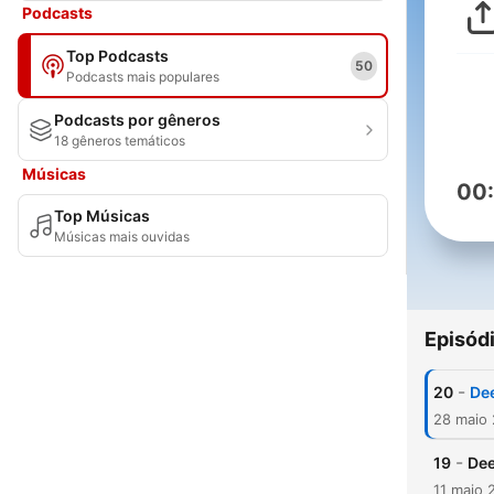
Podcasts
Top Podcasts
50
Podcasts mais populares
Podcasts por gêneros
18 gêneros temáticos
Músicas
00
Top Músicas
Músicas mais ouvidas
Episód
-
20
Dee
28 maio
-
19
Dee
11 maio 