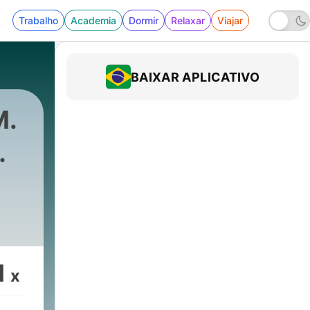
Trabalho
Academia
Dormir
Relaxar
Viajar
BAIXAR APLICATIVO
M.
ucator
|
150 - The Mount Rushm
t
1
x