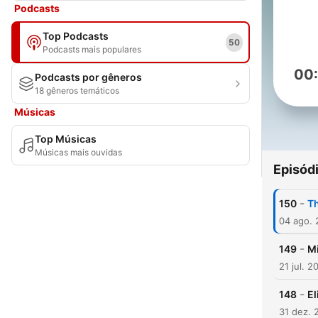
Podcasts
Top Podcasts
50
Podcasts mais populares
00
Podcasts por gêneros
18 gêneros temáticos
Músicas
Top Músicas
Músicas mais ouvidas
Episód
-
150
Th
04 ago.
-
149
Mi
21 jul. 2
-
148
El
31 dez. 