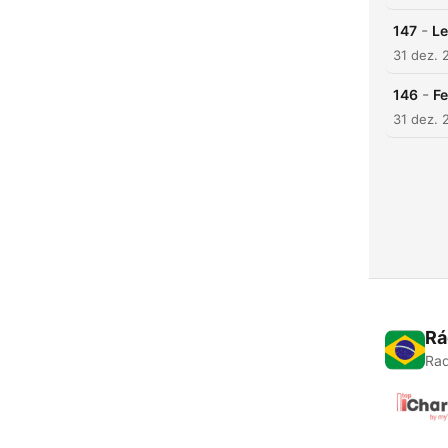
-
147
Le
31 dez. 
-
146
Fe
31 dez. 
Rá
Rad