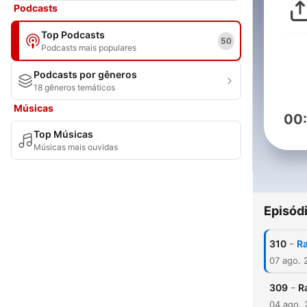
Podcasts
Top Podcasts
50
Podcasts mais populares
Podcasts por gêneros
18 gêneros temáticos
Músicas
00
Top Músicas
Músicas mais ouvidas
Episód
-
310
Ra
07 ago. 
-
309
R
04 ago.