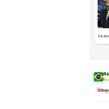
C4 an
Rá
Rad