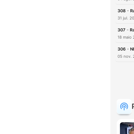
-
308
R
31 jul. 2
-
307
R
18 maio
-
306
N
05 nov.