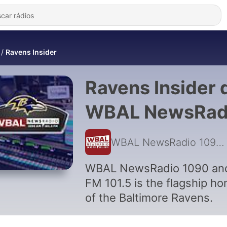
Ravens Insider
Ravens Insider 
WBAL NewsRad
1090 and FM
WBAL NewsRadio 1090 and FM 101.5
101.5
WBAL NewsRadio 1090 an
FM 101.5 is the flagship h
of the Baltimore Ravens.