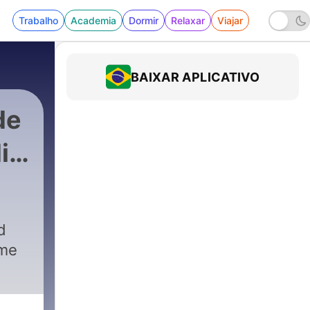
Trabalho
Academia
Dormir
Relaxar
Viajar
BAIXAR APLICATIVO
de
io
|
310 - Ravens Insider Podcast
d
ome