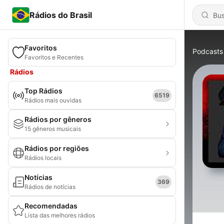
Rádios do Brasil
Favoritos
Podcasts
Favoritos e Recentes
Rádios
Top Rádios
6519
Rádios mais ouvidas
Rádios por gêneros
15 gêneros musicais
Rádios por regiões
Rádios locais
Notícias
369
Rádios de notícias
Recomendadas
Lista das melhores rádios