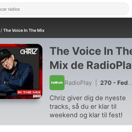
The Voice In The Mix
The Voice In Th
Mix de RadioPl
RadioPlay
|
270 - Fedde Le Grand - The Voice In The Mix Festival 23/24
Chriz giver dig de nyeste
tracks, så du er klar til
weekend og klar til fest!