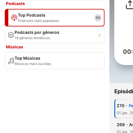
Podcasts
Top Podcasts
50
Podcasts mais populares
Podcasts por gêneros
18 gêneros temáticos
Músicas
00
Top Músicas
Músicas mais ouvidas
Episód
-
270
Fe
01 jan. 
-
269
A
01 jan. 