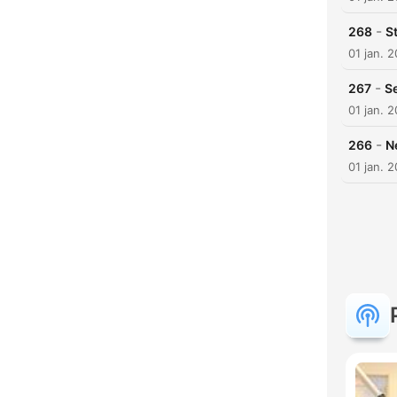
-
268
S
01 jan. 
-
267
Se
01 jan. 
-
266
N
01 jan. 