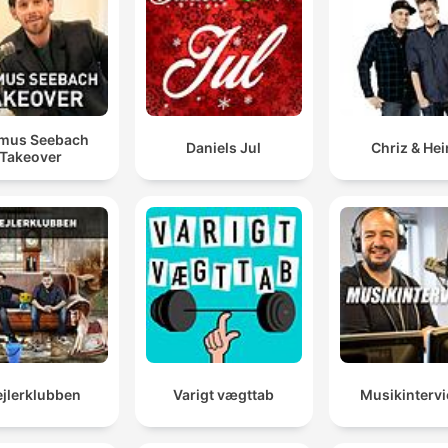
mus Seebach
Daniels Jul
Chriz & He
Takeover
ejlerklubben
Varigt vægttab
Musikinterv