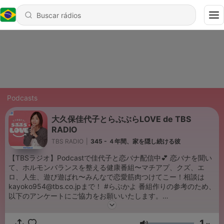
Podcasts
大久保佳代子とらぶぶらLOVE de TBS
RADIO
TBS RADIO
|
345 - ４年間、家を隠し続ける彼
【TBSラジオ】Podcastで佳代子と恋バナ配信中💕 恋バナを聞い
て、ホルモンバランスを整える健康番組〜マチアプ、クズ、エ
ロ、人生、遊び遊ばれ〜みんなで恋愛筋肉つけてこー！相談は
kayoko954@tbs.co.jpまで！ #らぶかよ 番組作りの参考のため、
以下のアンケートにご協力をお願いいたします。
https://www.tbs.co.jp/radio/podcast/en.html
1