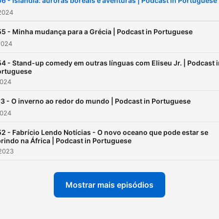
6 - Islândia: auroras boreais e aventuras | Podcast in Portuguese
2024
5 - Minha mudança para a Grécia | Podcast in Portuguese
2024
4 - Stand-up comedy em outras línguas com Eliseu Jr. | Podcast i
ortuguese
2024
3 - O inverno ao redor do mundo | Podcast in Portuguese
2024
2 - Fabrício Lendo Notícias - O novo oceano que pode estar se
rindo na África | Podcast in Portuguese
 2023
Mostrar mais episódios