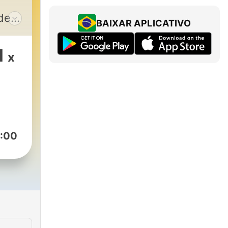
BAIXAR APLICATIVO
s
bem?
1
x
e
dcast
da
e
 um
:00