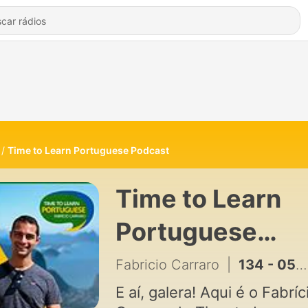
Time to Learn Portuguese Podcast
Time to Learn
Portuguese
Podcast de
Fabricio Carraro
|
134 - 056 - Islândia: auroras boreais e aventuras | Podcast in Portuguese
Fabricio Carrar
E aí, galera! Aqui é o Fabríc