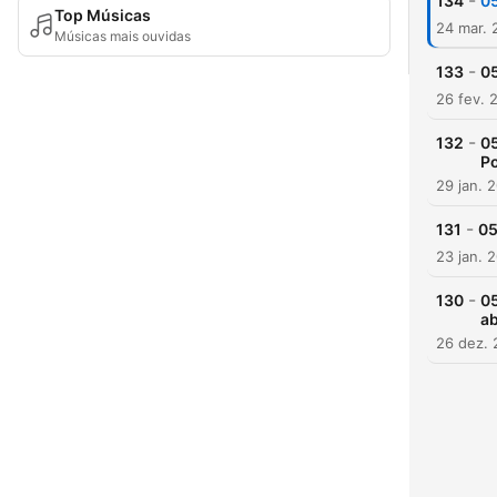
-
134
05
Top Músicas
24 mar. 
Músicas mais ouvidas
-
133
05
26 fev. 
-
132
05
P
29 jan. 
-
131
05
23 jan. 
-
130
05
ab
26 dez.