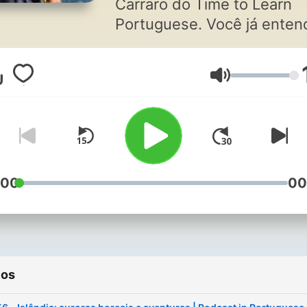
Carraro do Time to Learn
Portuguese. Você já entende
um pouco o português ma
ainda não consegue falar 
Volume
Ou não entende tudo o qu
brasileiros falam? Este po
vai te ajudar a melhorar em
todas as áreas do estudo 
língua portuguesa para qu
você comece a falar como
:00
00
brasileiro(a)!
ios