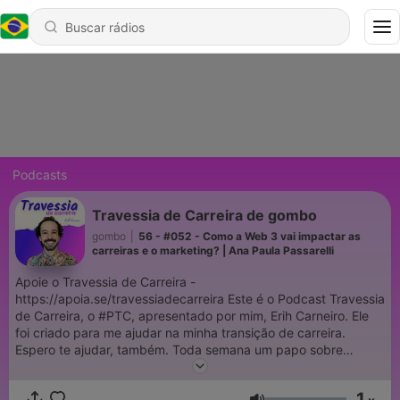
Podcasts
Travessia de Carreira de gombo
gombo
|
56 - #052 - Como a Web 3 vai impactar as
carreiras e o marketing? | Ana Paula Passarelli
Apoie o Travessia de Carreira -
https://apoia.se/travessiadecarreira Este é o Podcast Travessia
de Carreira, o #PTC, apresentado por mim, Erih Carneiro. Ele
foi criado para me ajudar na minha transição de carreira.
Espero te ajudar, também. Toda semana um papo sobre
travessia de carreira com gente real, que passou por esta
aventura e tem algo a ensinar. Vamos juntes? Vamos! No
1