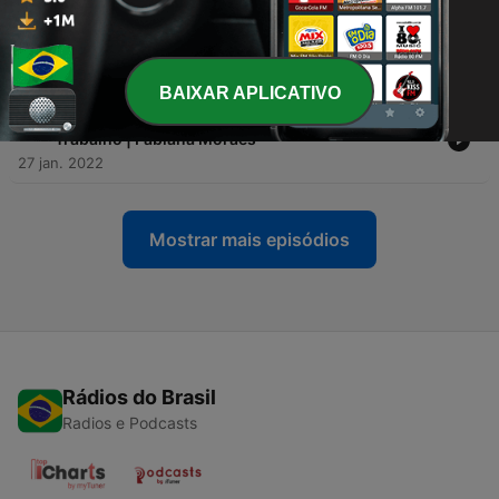
-
53
#049 - Como uma boa comunicação escrita pode
ajudar na carreira | Feat. Dalva Corrêa da Batida
Perfeita
10 fev. 2022
BAIXAR APLICATIVO
-
52
#048 - Estereótipos Nordestinos no Mercado de
Trabalho | Fabiana Moraes
27 jan. 2022
Mostrar mais episódios
Rádios do Brasil
Radios e Podcasts