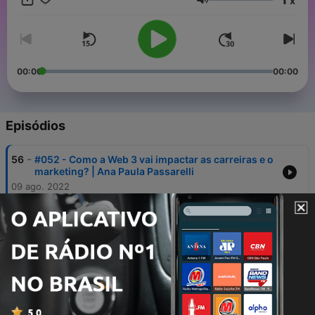
x
Instagram você me acha como @eridabaea, no LinkedIn Eri
Volume
Carneiro 🏳️‍🌈 ou no e-mail travessiadecarreira@gmail.com
00:00
00:00
Episódios
-
56
#052 - Como a Web 3 vai impactar as carreiras e o
marketing? | Ana Paula Passarelli
09 ago. 2022
-
55
#051 – Como perder o medo de fazer a travessia
de carreira? | Feat. Dirlene Silva
09 mar. 2022
-
54
#050 - Por que tanta gente medíocre faz sucesso?
| Nathália Braga
24 fev. 2022