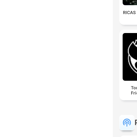
RICAS
To
Fr