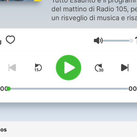
Tutto Esaurito è il progra
del mattino di Radio 105, p
un risveglio di musica e ris
Scopri il meglio della dirett
repliche, poadcast, i video 
Volume
gallery!
:00
00
ios