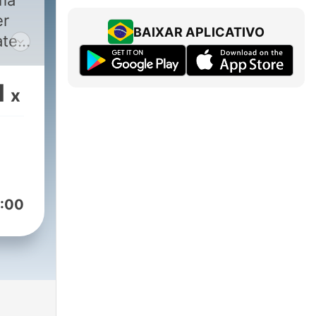
mma
er
BAIXAR APLICATIVO
ate!
a,
e le
1
x
:00