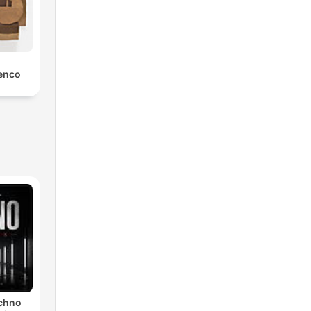
enco
echno