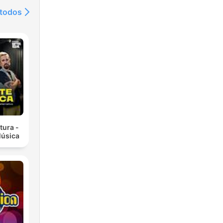
 todos
tura -
Música