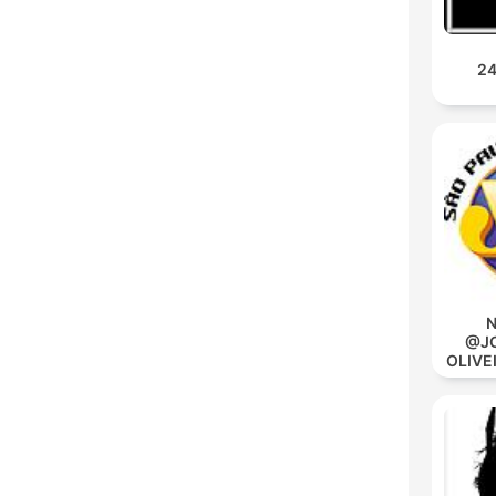
24
N
@JO
OLIVE