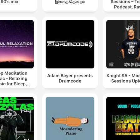
90's mix
இசைத் தென்றல்
Sessions – T
Podcast, Ra
Hypnotic Te
Mixes
ep Meditation
Adam Beyer presents
Knight SA - Mi
ic - Relaxing
Drumcode
Sessions Up
ic for Sleep,
editation &
Relaxation