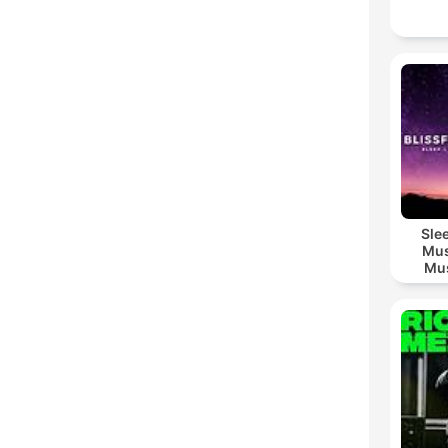
Sle
Mus
Mus
M