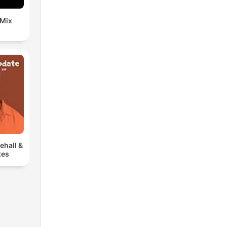
 Mix
ehall &
xes