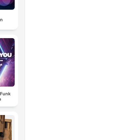
on
- Funk
o