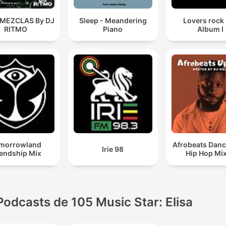
 MEZCLAS By DJ
Sleep - Meandering
Lovers rock
RITMO
Piano
Album I
morrowland
Afrobeats Danc
Irie 98
iendship Mix
Hip Hop Mi
Podcasts de 105 Music Star: Elisa