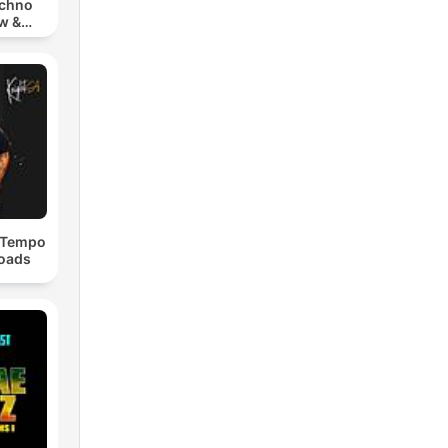
echno
w &
chno
dTempo
loads