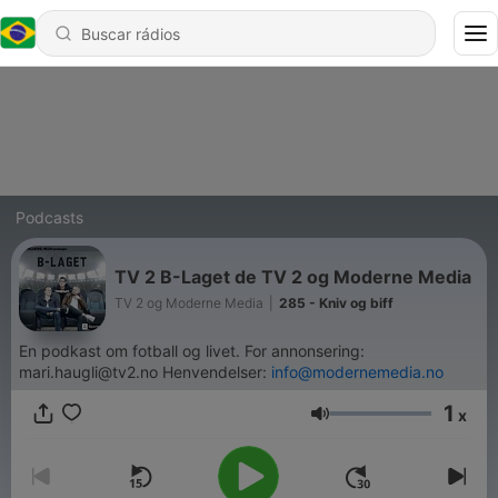
Podcasts
TV 2 B-Laget de TV 2 og Moderne Media
TV 2 og Moderne Media
|
285 - Kniv og biff
En podkast om fotball og livet. For annonsering:
mari.haugli@tv2.no Henvendelser:
info@modernemedia.no
1
x
Volume