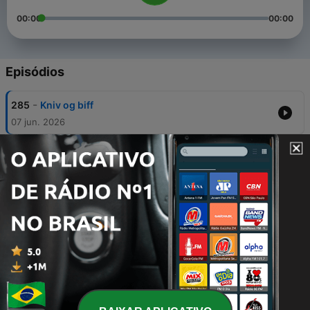
00:00
00:00
Episódios
-
285
Kniv og biff
07 jun. 2026
-
284
Tid for VM: Gruppe L
31 maio 2026
-
283
Tid for VM: Gruppe K
30 maio 2026
-
282
Tid for VM: Gruppe J
29 maio 2026
-
281
Tunge skudd
28 maio 2026