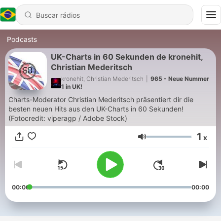
Podcasts
UK-Charts in 60 Sekunden de kronehit,
Christian Mederitsch
kronehit, Christian Mederitsch
|
965 - Neue Nummer
1 in UK!
Charts-Moderator Christian Mederitsch präsentiert dir die
besten neuen Hits aus den UK-Charts in 60 Sekunden!
(Fotocredit: viperagp / Adobe Stock)
1
x
Volume
00:00
00:00