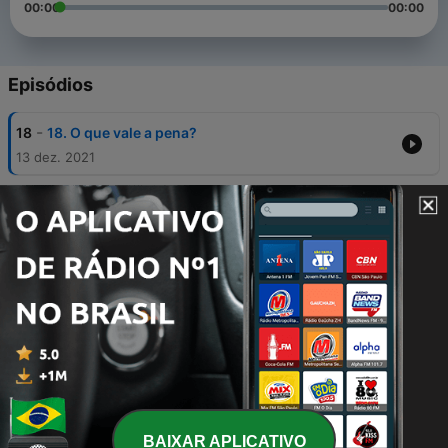
00:00
00:00
Episódios
-
18
18. O que vale a pena?
13 dez. 2021
-
17
17. Sobre (viver)
05 dez. 2021
-
16
16. Sobre ser feliz
28 nov. 2021
-
15
15. Permitir-se
31 out. 2021
-
14
14. Voltamos - Felicidade, sentir e conforto parte 1
24 out. 2021
BAIXAR APLICATIVO