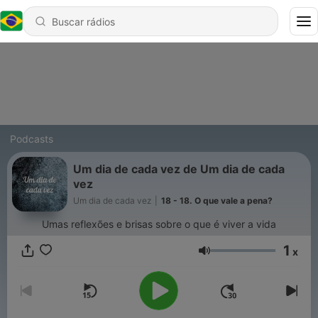
Podcasts
Um dia de cada vez de Um dia de cada
vez
Um dia de cada vez
|
18 - 18. O que vale a pena?
Umas reflexões e brisas sobre o que é viver a vida
1
x
Volume