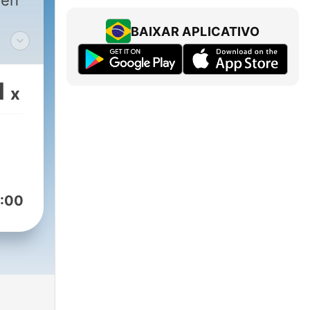
weh
BAIXAR APLICATIVO
he
so
1
x
er
:00