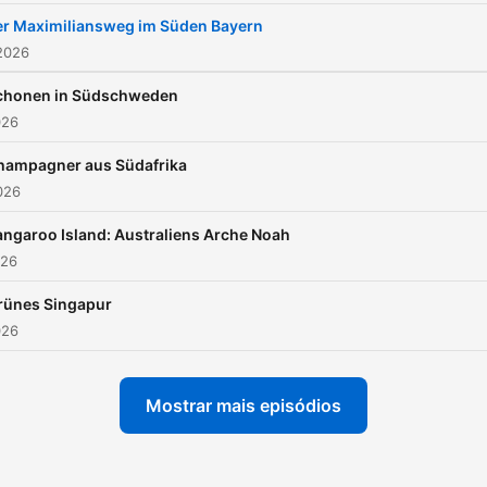
er Maximiliansweg im Süden Bayern
2026
chonen in Südschweden
026
hampagner aus Südafrika
2026
angaroo Island: Australiens Arche Noah
026
rünes Singapur
026
Mostrar mais episódios