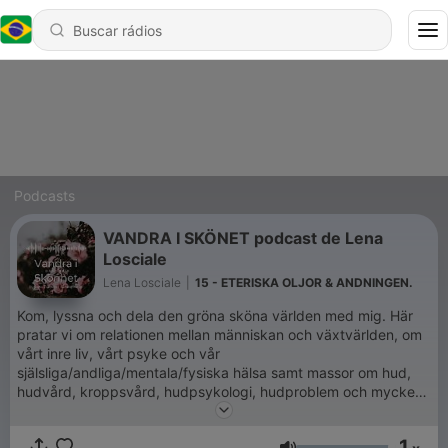
Podcasts
VANDRA I SKÖNET podcast de Lena
Losciale
Lena Losciale
|
15 - ETERISKA OLJOR & ANDNINGEN.
Kom, lyssna och dela den gröna sköna världen med mig. Här
pratar vi om relationen mellan människan och växtvärlden, om
vårt inre liv, vårt psyke och vår
själsliga/andliga/mentala/fysiska hälsa samt massor om hud,
hudvård, kroppsvård, hudpsykologi, hudproblem och mycket
mer. Allt vilande i den botaniska världen inom hudvård, skönhet
och inre arbete.
1