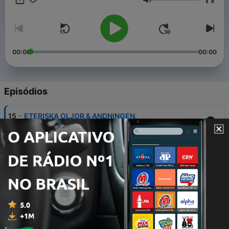
x
Volume
00:00
00:00
Episódios
-
15
ETERISKA OLJOR & ANDNINGEN.
12 jan. 2026
-
14
HUDEN & LEVERN
21 maio 2025
-
13
OMFAMNA HUDEN & HUDENS UTTRYCK
09 abr. 2025
-
12
BOTANISK AROMATERAPI & ETERISKA OLJOR
02 abr. 2025